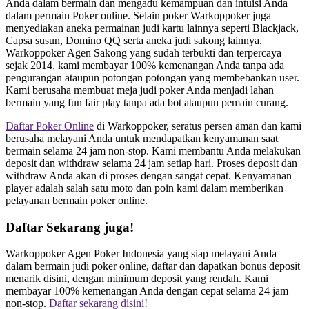
Anda dalam bermain dan mengadu kemampuan dan intuisi Anda
dalam permain Poker online. Selain poker Warkoppoker juga
menyediakan aneka permainan judi kartu lainnya seperti Blackjack,
Capsa susun, Domino QQ serta aneka judi sakong lainnya.
Warkoppoker Agen Sakong yang sudah terbukti dan terpercaya
sejak 2014, kami membayar 100% kemenangan Anda tanpa ada
pengurangan ataupun potongan potongan yang membebankan user.
Kami berusaha membuat meja judi poker Anda menjadi lahan
bermain yang fun fair play tanpa ada bot ataupun pemain curang.
Daftar Poker Online
di Warkoppoker, seratus persen aman dan kami
berusaha melayani Anda untuk mendapatkan kenyamanan saat
bermain selama 24 jam non-stop. Kami membantu Anda melakukan
deposit dan withdraw selama 24 jam setiap hari. Proses deposit dan
withdraw Anda akan di proses dengan sangat cepat. Kenyamanan
player adalah salah satu moto dan poin kami dalam memberikan
pelayanan bermain poker online.
Daftar Sekarang juga!
Warkoppoker Agen Poker Indonesia yang siap melayani Anda
dalam bermain judi poker online, daftar dan dapatkan bonus deposit
menarik disini, dengan minimum deposit yang rendah. Kami
membayar 100% kemenangan Anda dengan cepat selama 24 jam
non-stop.
Daftar sekarang disini!