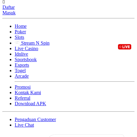
Daftar
Masuk
Home
Poker
Slots
Stream N Spin
Live Casino
Idnlive
Sportsbook
Esports
Togel
Arcade
Promosi
Kontak Kami
Referral
Download APK
Pengaduan Customer
Live Chat